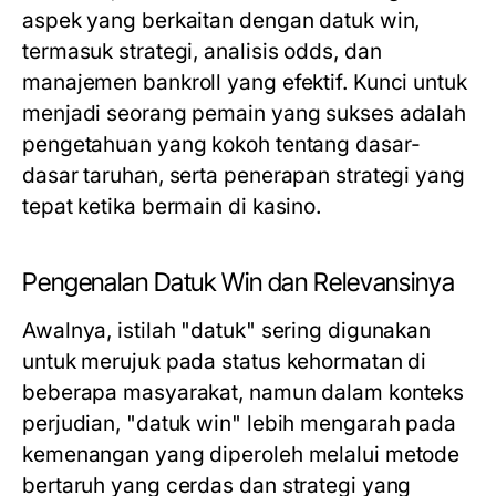
aspek yang berkaitan dengan datuk win,
termasuk strategi, analisis odds, dan
manajemen bankroll yang efektif. Kunci untuk
menjadi seorang pemain yang sukses adalah
pengetahuan yang kokoh tentang dasar-
dasar taruhan, serta penerapan strategi yang
tepat ketika bermain di kasino.
Pengenalan Datuk Win dan Relevansinya
Awalnya, istilah "datuk" sering digunakan
untuk merujuk pada status kehormatan di
beberapa masyarakat, namun dalam konteks
perjudian, "datuk win" lebih mengarah pada
kemenangan yang diperoleh melalui metode
bertaruh yang cerdas dan strategi yang