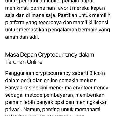
untuk pengguna mobile, pemain dapat
menikmati permainan favorit mereka kapan
saja dan di mana saja. Pastikan untuk memilih
platform yang tepercaya dan memiliki lisensi
untuk memastikan pengalaman bermain yang
aman dan adil.
Masa Depan Cryptocurrency dalam
Taruhan Online
Penggunaan cryptocurrency seperti Bitcoin
dalam perjudian online semakin meluas.
Banyak kasino kini menerima cryptocurrency
sebagai metode pembayaran, memberikan
pemain lebih banyak opsi dan meningkatkan
privasi. Namun, penting untuk memahami