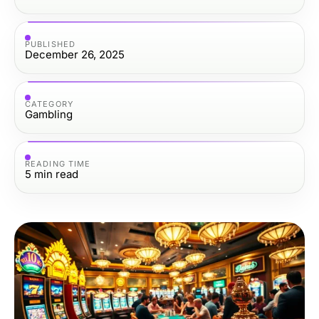
PUBLISHED
December 26, 2025
CATEGORY
Gambling
READING TIME
5
min read