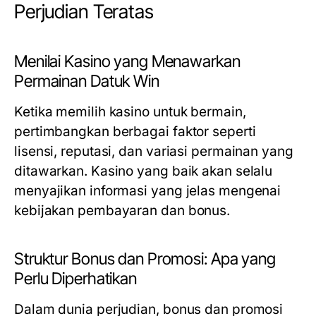
Perjudian Teratas
Menilai Kasino yang Menawarkan
Permainan Datuk Win
Ketika memilih kasino untuk bermain,
pertimbangkan berbagai faktor seperti
lisensi, reputasi, dan variasi permainan yang
ditawarkan. Kasino yang baik akan selalu
menyajikan informasi yang jelas mengenai
kebijakan pembayaran dan bonus.
Struktur Bonus dan Promosi: Apa yang
Perlu Diperhatikan
Dalam dunia perjudian, bonus dan promosi