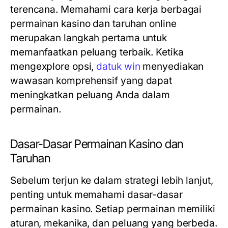
terencana. Memahami cara kerja berbagai
permainan kasino dan taruhan online
merupakan langkah pertama untuk
memanfaatkan peluang terbaik. Ketika
mengexplore opsi,
datuk win
menyediakan
wawasan komprehensif yang dapat
meningkatkan peluang Anda dalam
permainan.
Dasar-Dasar Permainan Kasino dan
Taruhan
Sebelum terjun ke dalam strategi lebih lanjut,
penting untuk memahami dasar-dasar
permainan kasino. Setiap permainan memiliki
aturan, mekanika, dan peluang yang berbeda.