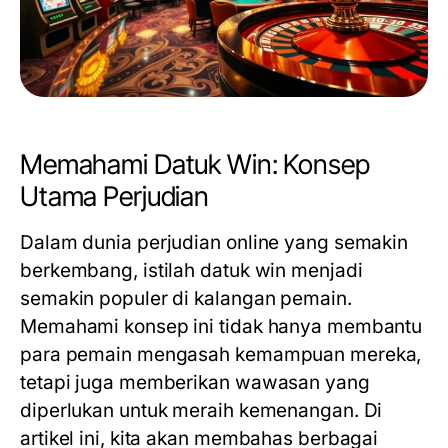
Memahami Datuk Win: Konsep
Utama Perjudian
Dalam dunia perjudian online yang semakin
berkembang, istilah
datuk win
menjadi
semakin populer di kalangan pemain.
Memahami konsep ini tidak hanya membantu
para pemain mengasah kemampuan mereka,
tetapi juga memberikan wawasan yang
diperlukan untuk meraih kemenangan. Di
artikel ini, kita akan membahas berbagai