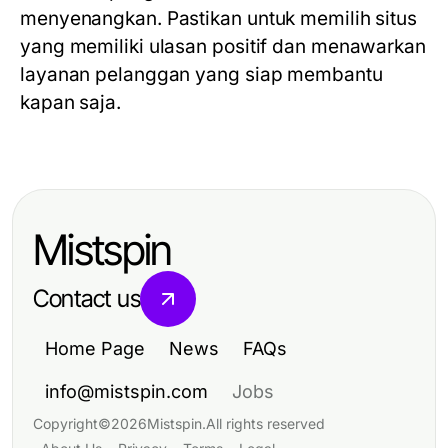
menyenangkan. Pastikan untuk memilih situs
yang memiliki ulasan positif dan menawarkan
layanan pelanggan yang siap membantu
kapan saja.
Mistspin
Contact us
Home Page
News
FAQs
info@mistspin.com
Jobs
Copyright
©
2026
Mistspin
.
All rights reserved