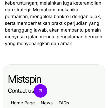
keberuntungan; melainkan juga keterampilan
dan strategi. Memahami mekanika
permainan, mengelola bankroll dengan bijak,
serta memperhatikan praktik perjudian yang
bertanggung jawab, akan membantu pemain
menyusun jalan menuju pengalaman bermain
yang menyenangkan dan aman.
Mistspin
Contact us
Home Page
News
FAQs