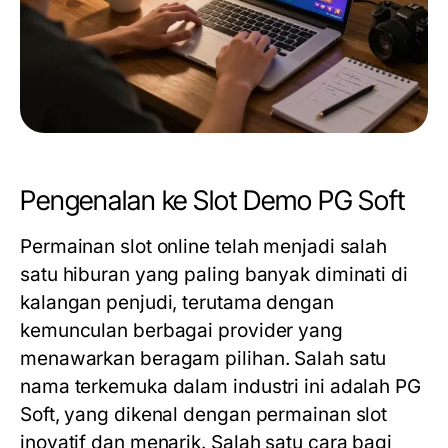
Pengenalan ke Slot Demo PG Soft
Permainan slot online telah menjadi salah
satu hiburan yang paling banyak diminati di
kalangan penjudi, terutama dengan
kemunculan berbagai provider yang
menawarkan beragam pilihan. Salah satu
nama terkemuka dalam industri ini adalah PG
Soft, yang dikenal dengan permainan slot
inovatif dan menarik. Salah satu cara bagi