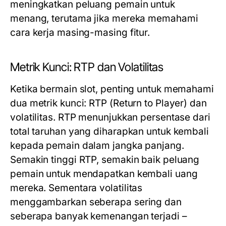
meningkatkan peluang pemain untuk
menang, terutama jika mereka memahami
cara kerja masing-masing fitur.
Metrik Kunci: RTP dan Volatilitas
Ketika bermain slot, penting untuk memahami
dua metrik kunci:
RTP
(Return to Player) dan
volatilitas
. RTP menunjukkan persentase dari
total taruhan yang diharapkan untuk kembali
kepada pemain dalam jangka panjang.
Semakin tinggi RTP, semakin baik peluang
pemain untuk mendapatkan kembali uang
mereka. Sementara volatilitas
menggambarkan seberapa sering dan
seberapa banyak kemenangan terjadi –