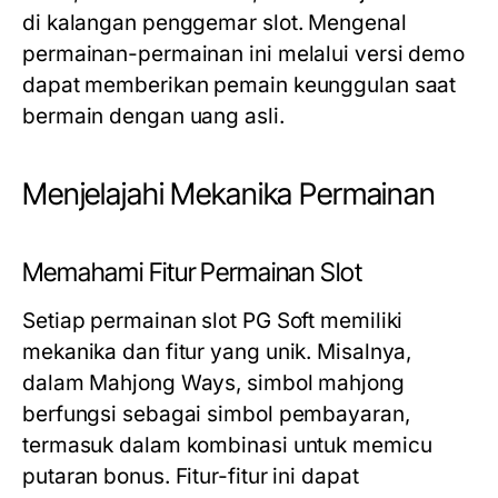
di kalangan penggemar slot. Mengenal
permainan-permainan ini melalui versi demo
dapat memberikan pemain keunggulan saat
bermain dengan uang asli.
Menjelajahi Mekanika Permainan
Memahami Fitur Permainan Slot
Setiap permainan slot PG Soft memiliki
mekanika dan fitur yang unik. Misalnya,
dalam Mahjong Ways, simbol mahjong
berfungsi sebagai simbol pembayaran,
termasuk dalam kombinasi untuk memicu
putaran bonus. Fitur-fitur ini dapat