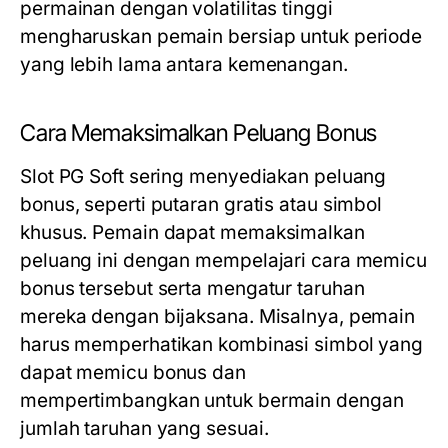
permainan dengan volatilitas tinggi
mengharuskan pemain bersiap untuk periode
yang lebih lama antara kemenangan.
Cara Memaksimalkan Peluang Bonus
Slot PG Soft sering menyediakan peluang
bonus, seperti putaran gratis atau simbol
khusus. Pemain dapat memaksimalkan
peluang ini dengan mempelajari cara memicu
bonus tersebut serta mengatur taruhan
mereka dengan bijaksana. Misalnya, pemain
harus memperhatikan kombinasi simbol yang
dapat memicu bonus dan
mempertimbangkan untuk bermain dengan
jumlah taruhan yang sesuai.