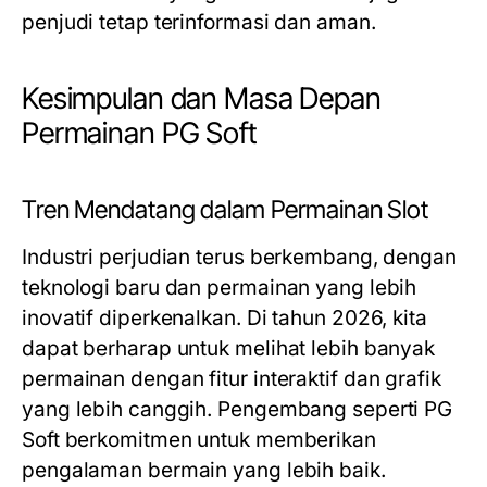
penjudi tetap terinformasi dan aman.
Kesimpulan dan Masa Depan
Permainan PG Soft
Tren Mendatang dalam Permainan Slot
Industri perjudian terus berkembang, dengan
teknologi baru dan permainan yang lebih
inovatif diperkenalkan. Di tahun 2026, kita
dapat berharap untuk melihat lebih banyak
permainan dengan fitur interaktif dan grafik
yang lebih canggih. Pengembang seperti PG
Soft berkomitmen untuk memberikan
pengalaman bermain yang lebih baik.