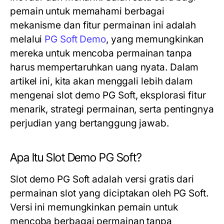
pemain untuk memahami berbagai
mekanisme dan fitur permainan ini adalah
melalui
PG Soft Demo
, yang memungkinkan
mereka untuk mencoba permainan tanpa
harus mempertaruhkan uang nyata. Dalam
artikel ini, kita akan menggali lebih dalam
mengenai slot demo PG Soft, eksplorasi fitur
menarik, strategi permainan, serta pentingnya
perjudian yang bertanggung jawab.
Apa Itu Slot Demo PG Soft?
Slot demo PG Soft adalah versi gratis dari
permainan slot yang diciptakan oleh PG Soft.
Versi ini memungkinkan pemain untuk
mencoba berbagai permainan tanpa