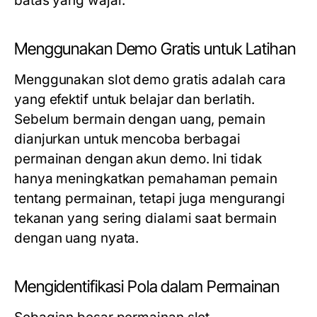
batas yang wajar.
Menggunakan Demo Gratis untuk Latihan
Menggunakan slot demo gratis adalah cara
yang efektif untuk belajar dan berlatih.
Sebelum bermain dengan uang, pemain
dianjurkan untuk mencoba berbagai
permainan dengan akun demo. Ini tidak
hanya meningkatkan pemahaman pemain
tentang permainan, tetapi juga mengurangi
tekanan yang sering dialami saat bermain
dengan uang nyata.
Mengidentifikasi Pola dalam Permainan