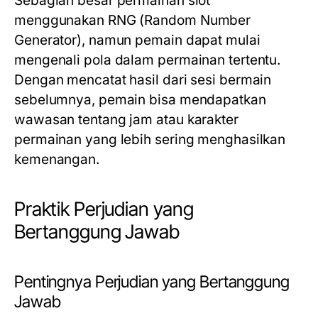
Sebagian besar permainan slot
menggunakan RNG (Random Number
Generator), namun pemain dapat mulai
mengenali pola dalam permainan tertentu.
Dengan mencatat hasil dari sesi bermain
sebelumnya, pemain bisa mendapatkan
wawasan tentang jam atau karakter
permainan yang lebih sering menghasilkan
kemenangan.
Praktik Perjudian yang
Bertanggung Jawab
Pentingnya Perjudian yang Bertanggung
Jawab