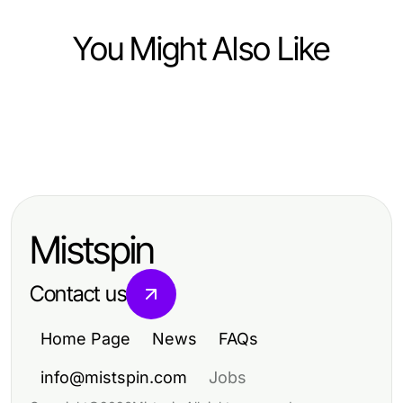
You Might Also Like
Business and Consumer Services
Business and Consumer Services
3 Questions to Ask Before
Business and Consumer Services
Expert Guide to 수원출장마사지:
Choosing Septic Cleaning Services
Top Strategies for Enhancing
Unlocking Relaxation in 2026
2026
Business and Consumer Services
Mistspin
Contact us
Home Page
News
FAQs
info@mistspin.com
Jobs