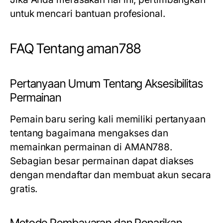
untuk mencari bantuan profesional.
FAQ Tentang aman788
Pertanyaan Umum Tentang Aksesibilitas
Permainan
Pemain baru sering kali memiliki pertanyaan
tentang bagaimana mengakses dan
memainkan permainan di AMAN788.
Sebagian besar permainan dapat diakses
dengan mendaftar dan membuat akun secara
gratis.