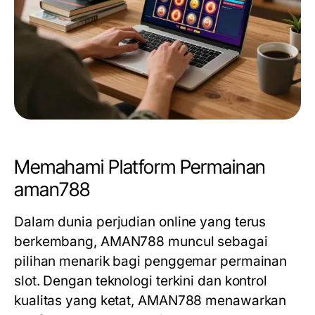
Memahami Platform Permainan
aman788
Dalam dunia perjudian online yang terus
berkembang, AMAN788 muncul sebagai
pilihan menarik bagi penggemar permainan
slot. Dengan teknologi terkini dan kontrol
kualitas yang ketat, AMAN788 menawarkan