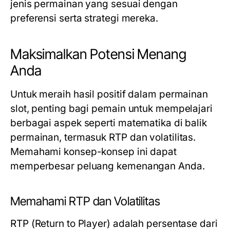
jenis permainan yang sesuai dengan
preferensi serta strategi mereka.
Maksimalkan Potensi Menang
Anda
Untuk meraih hasil positif dalam permainan
slot, penting bagi pemain untuk mempelajari
berbagai aspek seperti matematika di balik
permainan, termasuk RTP dan volatilitas.
Memahami konsep-konsep ini dapat
memperbesar peluang kemenangan Anda.
Memahami RTP dan Volatilitas
RTP (Return to Player) adalah persentase dari