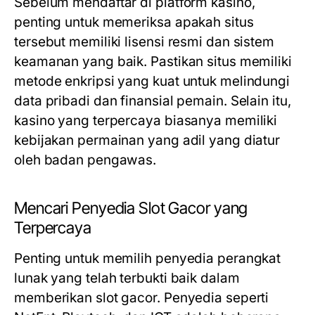
Sebelum mendaftar di platform kasino,
penting untuk memeriksa apakah situs
tersebut memiliki lisensi resmi dan sistem
keamanan yang baik. Pastikan situs memiliki
metode enkripsi yang kuat untuk melindungi
data pribadi dan finansial pemain. Selain itu,
kasino yang terpercaya biasanya memiliki
kebijakan permainan yang adil yang diatur
oleh badan pengawas.
Mencari Penyedia Slot Gacor yang
Terpercaya
Penting untuk memilih penyedia perangkat
lunak yang telah terbukti baik dalam
memberikan slot gacor. Penyedia seperti