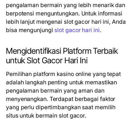
pengalaman bermain yang lebih menarik dan
berpotensi menguntungkan. Untuk informasi
lebih lanjut mengenai slot gacor hari ini, Anda
bisa mengunjungi
slot gacor hari ini
.
Mengidentifikasi Platform Terbaik
untuk Slot Gacor Hari Ini
Pemilihan platform kasino online yang tepat
adalah langkah penting untuk memastikan
pengalaman bermain yang aman dan
menyenangkan. Terdapat berbagai faktor
yang perlu dipertimbangkan saat memilih
situs untuk bermain slot gacor.