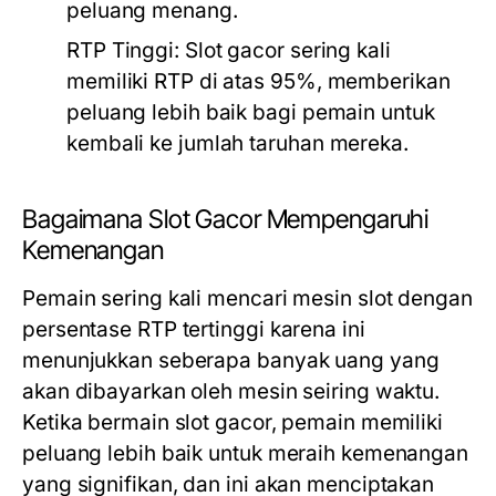
peluang menang.
RTP Tinggi:
Slot gacor sering kali
memiliki RTP di atas 95%, memberikan
peluang lebih baik bagi pemain untuk
kembali ke jumlah taruhan mereka.
Bagaimana Slot Gacor Mempengaruhi
Kemenangan
Pemain sering kali mencari mesin slot dengan
persentase RTP tertinggi karena ini
menunjukkan seberapa banyak uang yang
akan dibayarkan oleh mesin seiring waktu.
Ketika bermain slot gacor, pemain memiliki
peluang lebih baik untuk meraih kemenangan
yang signifikan, dan ini akan menciptakan