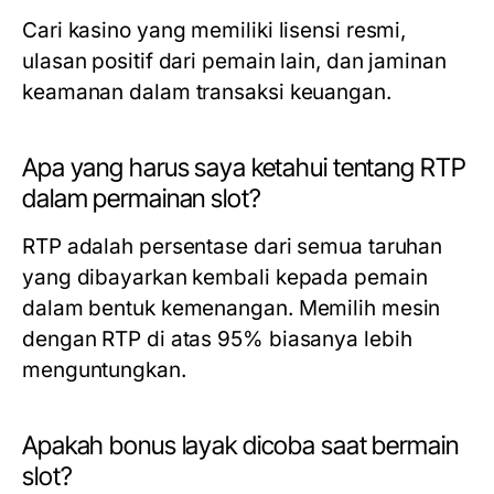
Cari kasino yang memiliki lisensi resmi,
ulasan positif dari pemain lain, dan jaminan
keamanan dalam transaksi keuangan.
Apa yang harus saya ketahui tentang RTP
dalam permainan slot?
RTP adalah persentase dari semua taruhan
yang dibayarkan kembali kepada pemain
dalam bentuk kemenangan. Memilih mesin
dengan RTP di atas 95% biasanya lebih
menguntungkan.
Apakah bonus layak dicoba saat bermain
slot?