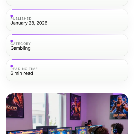
PUBLISHED
January 28, 2026
CATEGORY
Gambling
READING TIME
6
min read