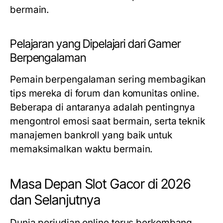
bermain.
Pelajaran yang Dipelajari dari Gamer
Berpengalaman
Pemain berpengalaman sering membagikan
tips mereka di forum dan komunitas online.
Beberapa di antaranya adalah pentingnya
mengontrol emosi saat bermain, serta teknik
manajemen bankroll yang baik untuk
memaksimalkan waktu bermain.
Masa Depan Slot Gacor di 2026
dan Selanjutnya
Dunia perjudian online terus berkembang,