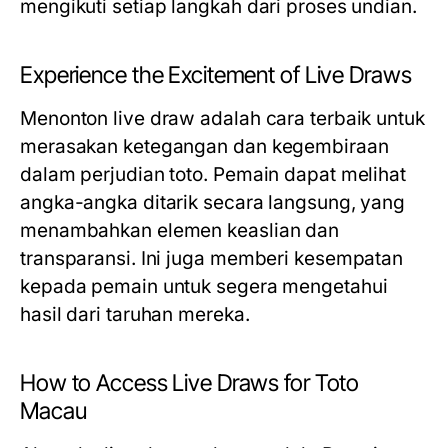
mengikuti setiap langkah dari proses undian.
Experience the Excitement of Live Draws
Menonton live draw adalah cara terbaik untuk
merasakan ketegangan dan kegembiraan
dalam perjudian toto. Pemain dapat melihat
angka-angka ditarik secara langsung, yang
menambahkan elemen keaslian dan
transparansi. Ini juga memberi kesempatan
kepada pemain untuk segera mengetahui
hasil dari taruhan mereka.
How to Access Live Draws for Toto
Macau