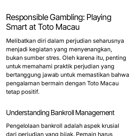
Responsible Gambling: Playing
Smart at Toto Macau
Melibatkan diri dalam perjudian seharusnya
menjadi kegiatan yang menyenangkan,
bukan sumber stres. Oleh karena itu, penting
untuk memahami praktik perjudian yang
bertanggung jawab untuk memastikan bahwa
pengalaman bermain dengan Toto Macau
tetap positif.
Understanding Bankroll Management
Pengelolaan bankroll adalah aspek krusial
dari perjudian yang bijak. Pemain harus