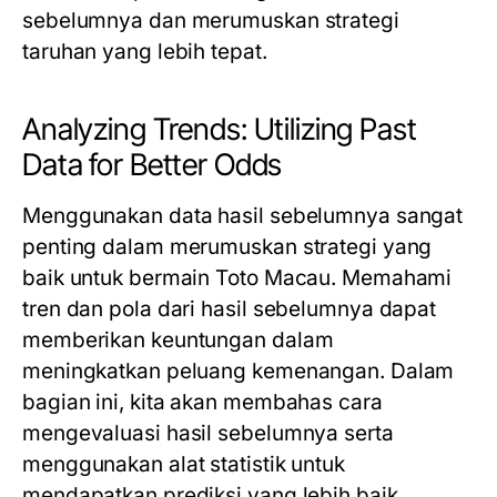
sebelumnya dan merumuskan strategi
taruhan yang lebih tepat.
Analyzing Trends: Utilizing Past
Data for Better Odds
Menggunakan data hasil sebelumnya sangat
penting dalam merumuskan strategi yang
baik untuk bermain Toto Macau. Memahami
tren dan pola dari hasil sebelumnya dapat
memberikan keuntungan dalam
meningkatkan peluang kemenangan. Dalam
bagian ini, kita akan membahas cara
mengevaluasi hasil sebelumnya serta
menggunakan alat statistik untuk
mendapatkan prediksi yang lebih baik.