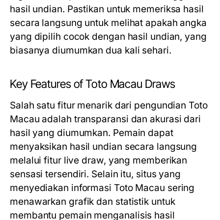
hasil undian. Pastikan untuk memeriksa hasil
secara langsung untuk melihat apakah angka
yang dipilih cocok dengan hasil undian, yang
biasanya diumumkan dua kali sehari.
Key Features of Toto Macau Draws
Salah satu fitur menarik dari pengundian Toto
Macau adalah transparansi dan akurasi dari
hasil yang diumumkan. Pemain dapat
menyaksikan hasil undian secara langsung
melalui fitur live draw, yang memberikan
sensasi tersendiri. Selain itu, situs yang
menyediakan informasi Toto Macau sering
menawarkan grafik dan statistik untuk
membantu pemain menganalisis hasil