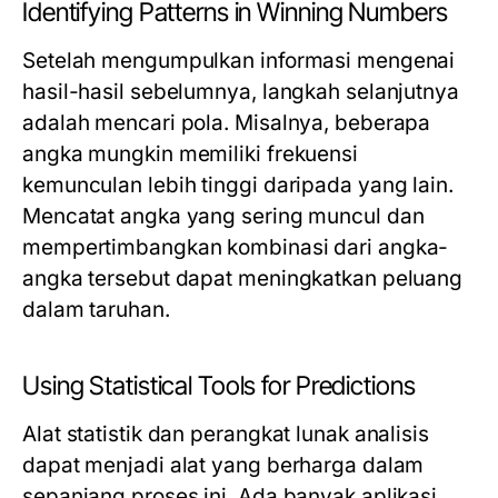
Identifying Patterns in Winning Numbers
Setelah mengumpulkan informasi mengenai
hasil-hasil sebelumnya, langkah selanjutnya
adalah mencari pola. Misalnya, beberapa
angka mungkin memiliki frekuensi
kemunculan lebih tinggi daripada yang lain.
Mencatat angka yang sering muncul dan
mempertimbangkan kombinasi dari angka-
angka tersebut dapat meningkatkan peluang
dalam taruhan.
Using Statistical Tools for Predictions
Alat statistik dan perangkat lunak analisis
dapat menjadi alat yang berharga dalam
sepanjang proses ini. Ada banyak aplikasi