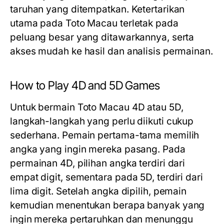
taruhan yang ditempatkan. Ketertarikan
utama pada Toto Macau terletak pada
peluang besar yang ditawarkannya, serta
akses mudah ke hasil dan analisis permainan.
How to Play 4D and 5D Games
Untuk bermain Toto Macau 4D atau 5D,
langkah-langkah yang perlu diikuti cukup
sederhana. Pemain pertama-tama memilih
angka yang ingin mereka pasang. Pada
permainan 4D, pilihan angka terdiri dari
empat digit, sementara pada 5D, terdiri dari
lima digit. Setelah angka dipilih, pemain
kemudian menentukan berapa banyak yang
ingin mereka pertaruhkan dan menunggu