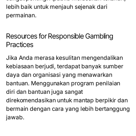
lebih baik untuk menjauh sejenak dari
permainan.
Resources for Responsible Gambling
Practices
Jika Anda merasa kesulitan mengendalikan
kebiasaan berjudi, terdapat banyak sumber
daya dan organisasi yang menawarkan
bantuan. Menggunakan program penilaian
diri dan bantuan juga sangat
direkomendasikan untuk mantap berpikir dan
bermain dengan cara yang lebih bertanggung
jawab.